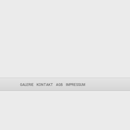
GALERIE
KONTAKT
AGB
IMPRESSUM
Diese Webseite nutzt Cookies. Durch die weitere Nutzung der Seit
Die Cookie-Einstellungen auf dieser Website sind auf "Cookies zul
verwendest oder auf "Akzeptieren" klickst, erklärst du sich damit ei