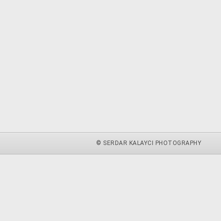
© SERDAR KALAYCI PHOTOGRAPHY
zu.
weitere Informationen
Akzeptieren
 du diese Website ohne Änderung der Cookie-Einstellungen