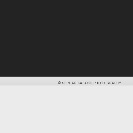
© SERDAR KALAYCI PHOTOGRAPHY
zu.
weitere Informationen
Akzeptieren
 du diese Website ohne Änderung der Cookie-Einstellungen