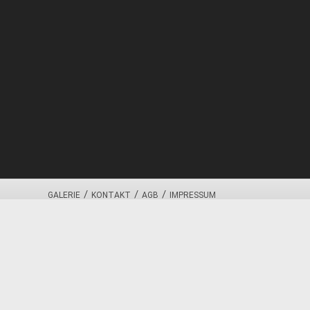
/
/
/
GALERIE
KONTAKT
AGB
IMPRESSUM
Diese Webseite nutzt Cookies. Durch die weitere Nutzung der Seit
Die Cookie-Einstellungen auf dieser Website sind auf "Cookies zul
verwendest oder auf "Akzeptieren" klickst, erklärst du sich damit ei
Schließen