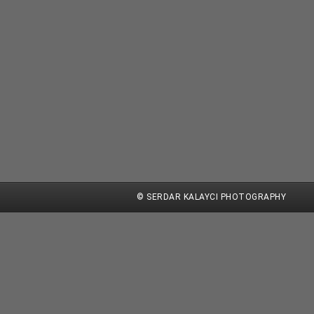
© SERDAR KALAYCI PHOTOGRAPHY
eitere Informationen
Akzeptieren
diese Website ohne Änderung der Cookie-Einstellungen verwendest oder