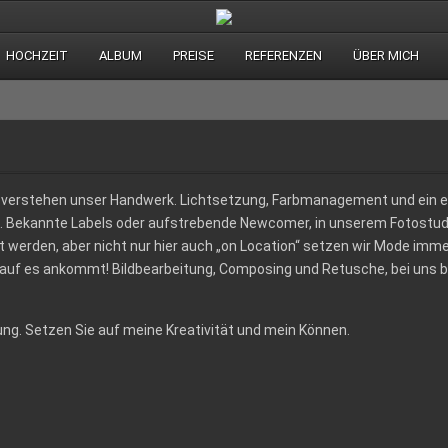
HOCHZEIT
ALBUM
PREISE
REFERENZEN
ÜBER MICH
d verstehen unser Handwerk. Lichtsetzung, Farbmanagement und ein ef
. Bekannte Labels oder aufstrebende Newcomer, in unserem Fotostudi
werden, aber nicht nur hier auch „on Location“ setzen wir Mode immer 
auf es ankommt! Bildbearbeitung, Composing und Retusche, bei uns 
ung. Setzen Sie auf meine Kreativität und mein Können.