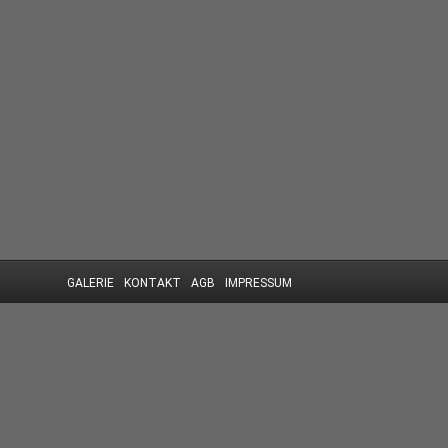
GALERIE
KONTAKT
AGB
IMPRESSUM
Diese Webseite nutzt Cookies. Durch die weitere Nutzung der Seite 
Die Cookie-Einstellungen auf dieser Website sind auf "Cookies zulas
auf "Akzeptieren" klickst, erklärst du sich damit einverstanden.