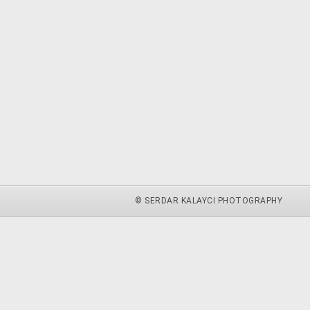
© SERDAR KALAYCI PHOTOGRAPHY
zu.
weitere Informationen
Akzeptieren
 du diese Website ohne Änderung der Cookie-Einstellungen