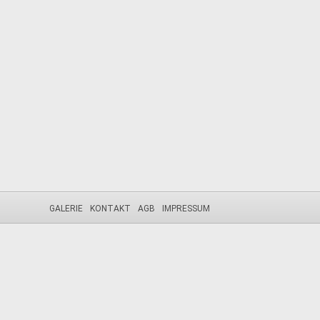
GALERIE
KONTAKT
AGB
IMPRESSUM
Diese Webseite nutzt Cookies. Durch die weitere Nutzung der Seit
Die Cookie-Einstellungen auf dieser Website sind auf "Cookies zul
verwendest oder auf "Akzeptieren" klickst, erklärst du sich damit ei