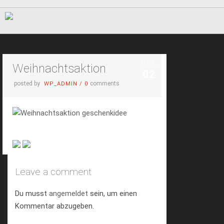
DEZ.
Weihnachtsaktion
02
posted by
comments
WP_ADMIN
/
0
Leave a comment
Du musst
angemeldet
sein, um einen
Kommentar abzugeben.