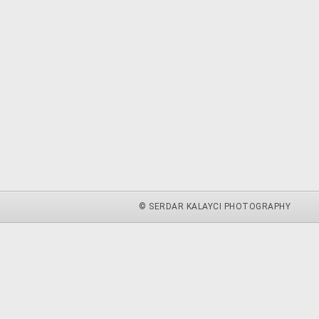
© SERDAR KALAYCI PHOTOGRAPHY
zu.
weitere Informationen
Akzeptieren
 du diese Website ohne Änderung der Cookie-Einstellungen