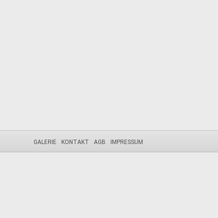
GALERIE
KONTAKT
AGB
IMPRESSUM
Diese Webseite nutzt Cookies. Durch die weitere Nutzung der Seit
Die Cookie-Einstellungen auf dieser Website sind auf "Cookies zul
verwendest oder auf "Akzeptieren" klickst, erklärst du sich damit ei