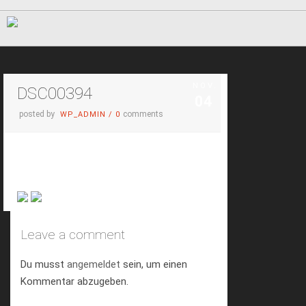
NOV.
DSC00394
04
posted by
comments
WP_ADMIN
/
0
Leave a comment
Du musst
angemeldet
sein, um einen
Kommentar abzugeben.