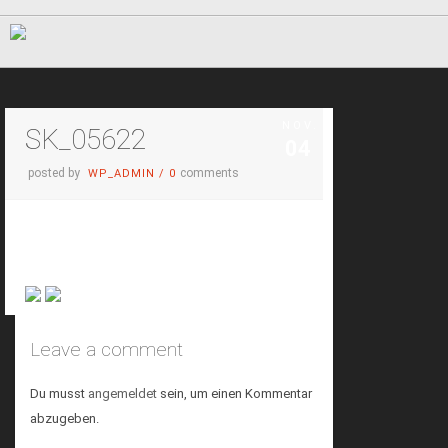
NOV.
SK_05622
04
posted by
comments
WP_ADMIN
/
0
Leave a comment
Du musst
angemeldet
sein, um einen Kommentar
abzugeben.