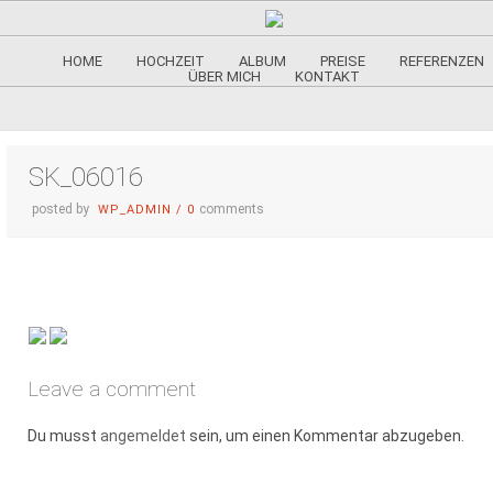
HOME
HOCHZEIT
ALBUM
PREISE
REFERENZEN
ÜBER MICH
KONTAKT
SK_06016
posted by
comments
WP_ADMIN
/
0
Leave a comment
Du musst
angemeldet
sein, um einen Kommentar abzugeben.