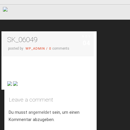
NOV.
SK_06049
04
posted by
comments
WP_ADMIN
/
0
Leave a comment
Du musst
angemeldet
sein, um einen
Kommentar abzugeben.