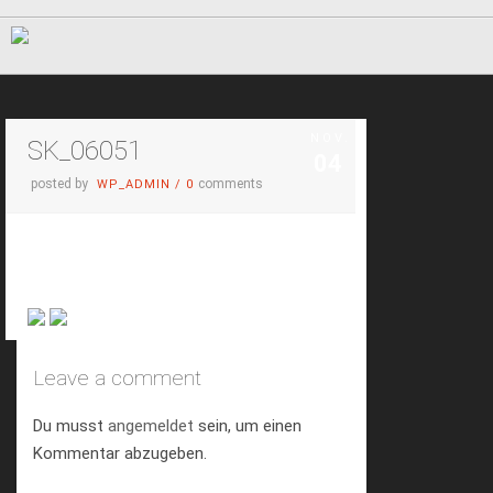
NOV.
SK_06051
04
posted by
comments
WP_ADMIN
/
0
Leave a comment
Du musst
angemeldet
sein, um einen
Kommentar abzugeben.