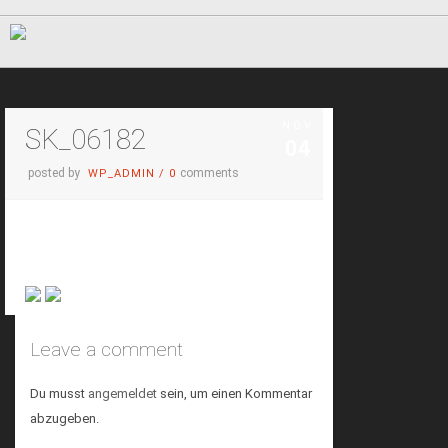
NOV.
SK_06182
04
posted by
comments
WP_ADMIN
/
0
Leave a comment
Du musst
angemeldet
sein, um einen Kommentar
abzugeben.