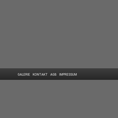
GALERIE
KONTAKT
AGB
IMPRESSUM
Diese Webseite nutzt Cookies. Durch die weitere Nutzung der Seite 
Die Cookie-Einstellungen auf dieser Website sind auf "Cookies zulas
auf "Akzeptieren" klickst, erklärst du sich damit einverstanden.