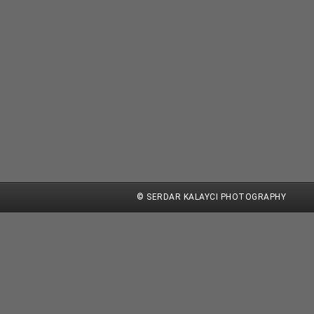
© SERDAR KALAYCI PHOTOGRAPHY
eitere Informationen
Akzeptieren
diese Website ohne Änderung der Cookie-Einstellungen verwendest oder