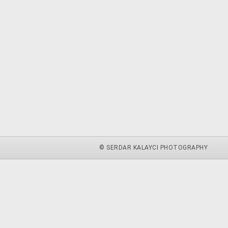
© SERDAR KALAYCI PHOTOGRAPHY
zu.
weitere Informationen
Akzeptieren
 du diese Website ohne Änderung der Cookie-Einstellungen