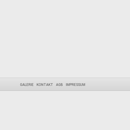
GALERIE
KONTAKT
AGB
IMPRESSUM
Diese Webseite nutzt Cookies. Durch die weitere Nutzung der Seit
Die Cookie-Einstellungen auf dieser Website sind auf "Cookies zul
verwendest oder auf "Akzeptieren" klickst, erklärst du sich damit ei